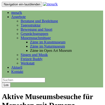
Navigation ein-/ausblenden
mosa!k
Angebote
Beratung und Begleitung
Tagesstruktur
Bewegung und Sport
Gesprächsgruppen
Musemsnachmittage
Zäme im Kunstmuseum
Zäme im Naturmuseum
Zäme im Open Art Museum
Singen und Musik
Freizeit Buddy
Werkstatt
Aktuell
Kontakt
Los
Aktive Museumsbesuche für